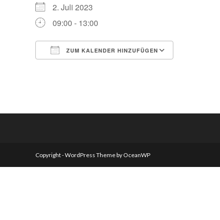
2. Juli 2023
09:00 - 13:00
ZUM KALENDER HINZUFÜGEN
ICS herunterladen
Google Kalender
iCalendar
Office 365
Outlook Live
Copyright - WordPress Theme by OceanWP