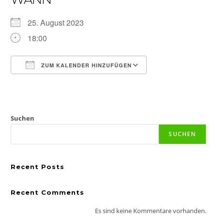
25. August 2023
18:00
ZUM KALENDER HINZUFÜGEN
ICS herunterladen
Google Kalender
iCalendar
Office 365
Outlook Live
Suchen
SUCHEN
Recent Posts
Recent Comments
Es sind keine Kommentare vorhanden.