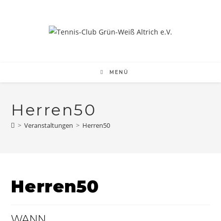
Zum
Inhalt
springen
MENÜ
Herren50
>
Veranstaltungen
>
Herren50
Herren50
WANN