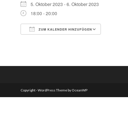
5. Oktober 2023 - 6. Oktober 2023
18:00 - 20:00
ZUM KALENDER HINZUFÜGEN
ICS herunterladen
Google Kalender
iCalendar
Office 365
Outlook Live
Copyright - WordPress Theme by OceanWP