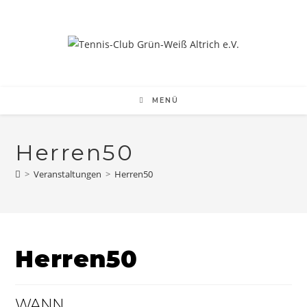
Zum
Inhalt
springen
MENÜ
Herren50
>
Veranstaltungen
>
Herren50
Herren50
WANN