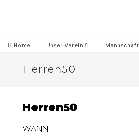
Zum
Inhalt
springen
Home
Unser Verein
Mannschaf
Herren50
Herren50
WANN