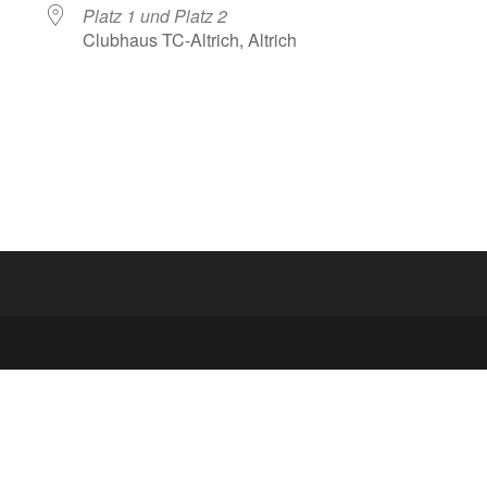
Platz 1 und Platz 2
Clubhaus TC-Altrich, Altrich
lender
iCalendar