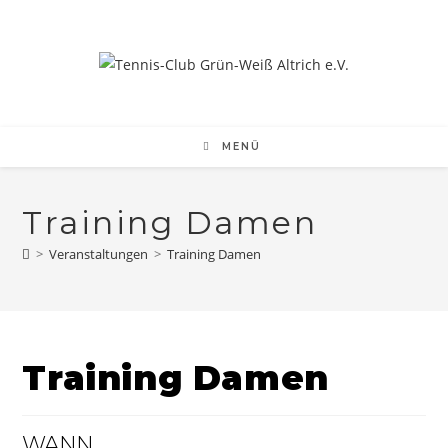
Zum
Inhalt
springen
MENÜ
Training Damen
>
Veranstaltungen
>
Training Damen
Training Damen
WANN