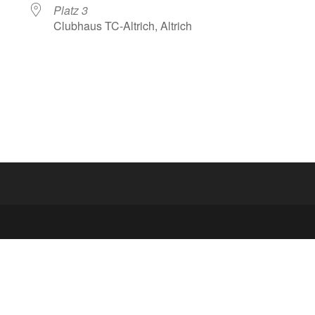
Platz 3
Clubhaus TC-Altrich, Altrich
lender
iCalendar