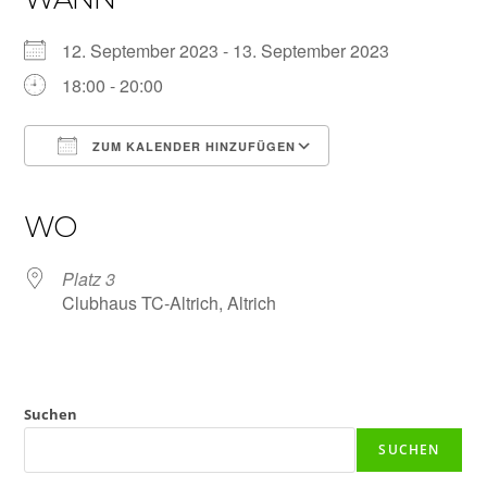
12. September 2023 - 13. September 2023
18:00 - 20:00
ZUM KALENDER HINZUFÜGEN
ICS herunterladen
Google Kalender
iCalendar
Office 365
Outlook Live
WO
Platz 3
Clubhaus TC-Altrich, Altrich
Suchen
SUCHEN