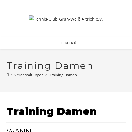
Zum
Inhalt
springen
MENÜ
Training Damen
>
Veranstaltungen
>
Training Damen
Training Damen
WANN