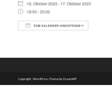
16. Oktober 2023 - 17. Oktober 2023
18:30 - 20:00
ZUM KALENDER HINZUFÜGEN
ICS herunterladen
Google Kalender
iCalendar
Office 365
Outlook Live
Copyright - WordPress Theme by OceanWP