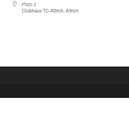
Platz 3
Clubhaus TC-Altrich, Altrich
lender
iCalendar