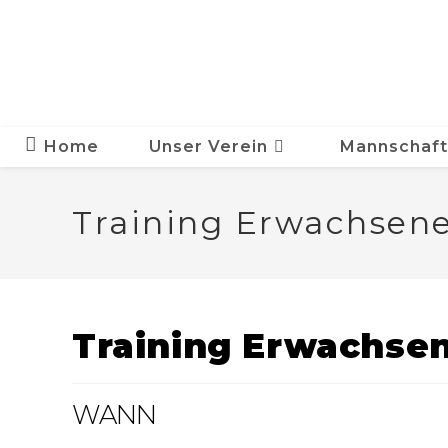
Zum
Inhalt
springen
Home
Unser Verein
Mannschaf
Training Erwachsen
Training Erwachse
WANN