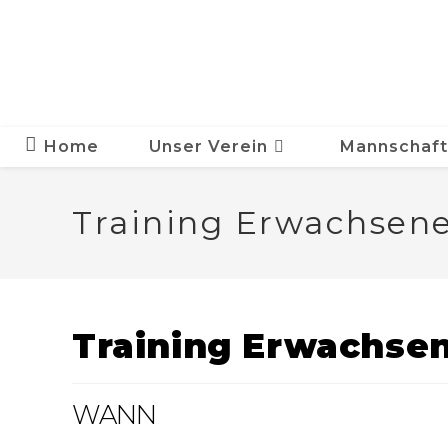
Zum
Inhalt
springen
Home
Unser Verein
Mannschaf
Training Erwachsen
Training Erwachse
WANN