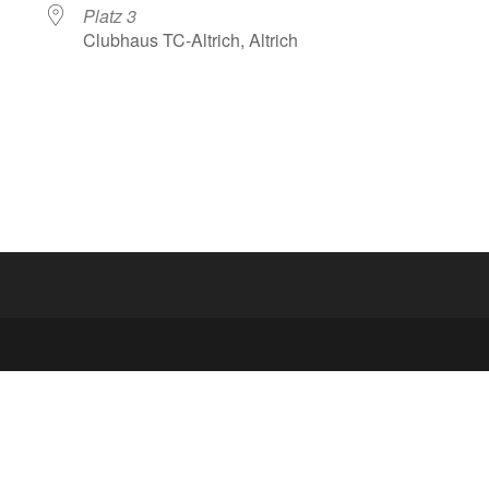
Platz 3
Clubhaus TC-Altrich, Altrich
lender
iCalendar