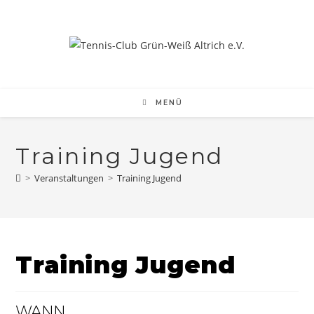
Zum
Inhalt
springen
MENÜ
Training Jugend
>
Veranstaltungen
>
Training Jugend
Training Jugend
WANN