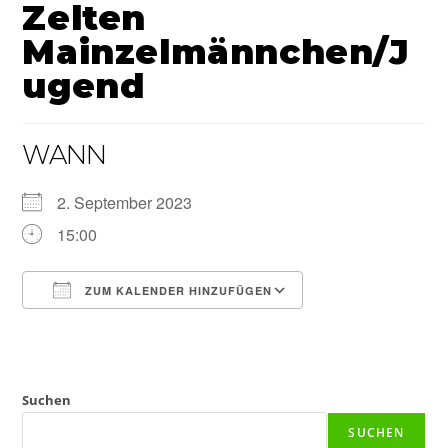
Zelten
Mainzelmännchen/J
ugend
WANN
2. September 2023
15:00
ZUM KALENDER HINZUFÜGEN
ICS herunterladen
Google Kalender
iCalendar
Office 365
Outlook Live
Suchen
SUCHEN