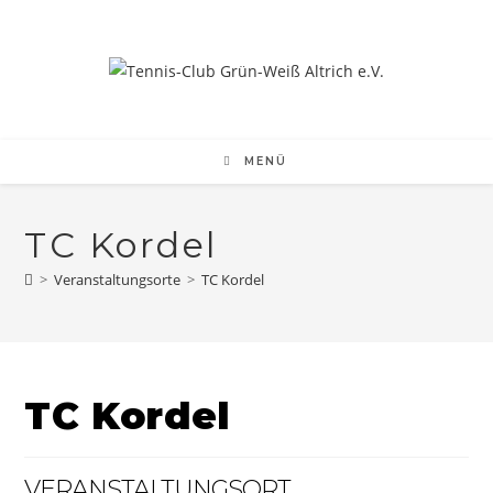
Zum
Inhalt
springen
MENÜ
TC Kordel
>
Veranstaltungsorte
>
TC Kordel
TC Kordel
VERANSTALTUNGSORT